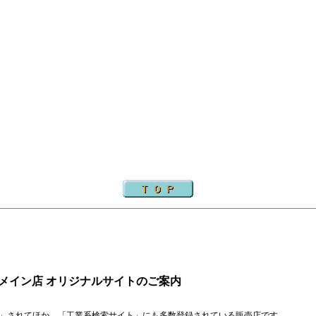
 メイン店 オリジナルサイトのご案内
」
さ
れ
てほか、「
工業系検索サイト」
にも
多数
登録
されている販売店です。