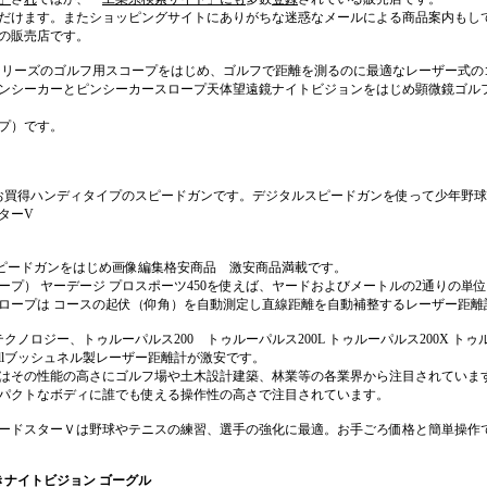
だけます。またショッピングサイトにありがちな迷惑なメールによる商品案内もし
の販売店です。
シリーズのゴルフ用スコープをはじめ、ゴルフで距離を測るのに最適なレーザー式の
ンシーカーとピンシーカースロープ天体望遠鏡ナイトビジョンをはじめ顕微鏡ゴル
プ）です。
高性能お買得ハンディタイプのスピードガンです。デジタルスピードガンを使って少年野
ターV
スピードガンをはじめ画像編集格安商品 激安商品満載です。
プ） ヤーデージ プロスポーツ450を使えば、ヤードおよびメートルの2通りの単
ーカースロープは コースの起伏（仰角）を自動測定し直線距離を自動補整するレーザー距
ーテクノロジー、トゥルーパルス200 トゥルーパルス200L トゥルーパルス200X トゥル
ellブッシュネル製レーザー距離計が激安です。
60はその性能の高さにゴルフ場や土木設計建築、林業等の各業界から注目されていま
量コンパクトなボディに誰でも使える操作性の高さで注目されています。
ードスターＶは野球やテニスの練習、選手の強化に最適。お手ごろ価格と簡単操作
きナイトビジョン ゴーグル