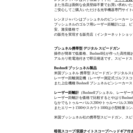
また当店は面倒な会員登録不要でお買い求めいた
ご安心してご購入いただける光学機器専門サイト
レンヌジャパンはブッシュネルのピンシーカー 
ブッシュネルのゴルフ用レーザー距離計には、ピ
安、激安価格で
の販売を実現する販売店（インターネットショッ
ブシュネル携帯型 デジタル スピードガン
操作が簡単で低価格、Bushnell社が作った
アルカリ乾電池付きで即日発送です。スピードス
Bushnell ブッシュネル製品
米国ブシュネル 携帯型 スピードガン デジタル
レーザー距離測定機（レーザー測定式ゴルフスコー
また上位機種 Bushnell ブシュネルピンシ
レーザー距離計
（Bushnellブシュネル、レーザ
レーザー距離計を価格で比較するとやはりBushn
なかでもトゥルーパルス200やトゥルーパルス3
またエリート1500やスカウト1000は小型軽
米国ブッシュネル社の携帯型スピードガン、スピ
暗視スコープ/双眼ナイトスコープ/ヘッドギア付