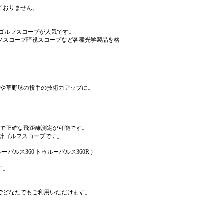
ておりません。
ゴルフスコープが人気です。
フスコープ暗視スコープなど各種光学製品を格
球や草野球の投手の技術力アップに。
位で正確な飛距離測定が可能です。
離計ゴルフスコープです。
ーパルス360 トゥルーパルス360R ）
す。
でどなたでもご利用いただけます。