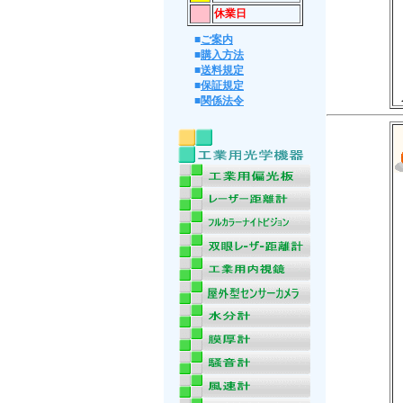
休業日
■
ご案内
■
購入方法
■
送料規定
■
保証規定
■
関係法令