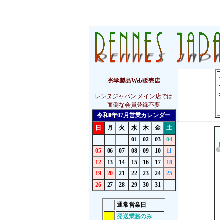
レンヌジャパン メイン店 オリジナルサイト ブッシュネル
光学製品Web販売店
レンヌジャパン メイン店では
面倒な会員登録不要
令和8年07月営業カレンダー
日
月
火
水
木
金
土
01
02
03
04
05
06
07
08
09
10
11
12
13
14
15
16
17
18
19
20
21
22
23
24
25
26
27
28
29
30
31
通常営業日
発送業務のみ