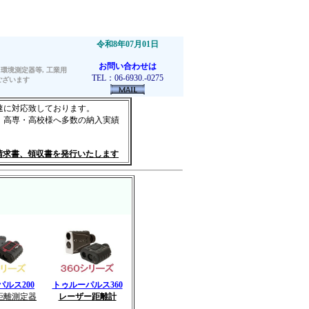
フィーカムのレンズジャパン
令和8年07月01日
お問い合わせは
環境測定器等, 工業用
TEL：06-6930.-0275
ございます
速に対応致しております。
、高専・高校様へ多数の納入実績
請求書、領収書を発行いたします
ルス200
トゥルーパルス360
距離測定器
レーザー距離計