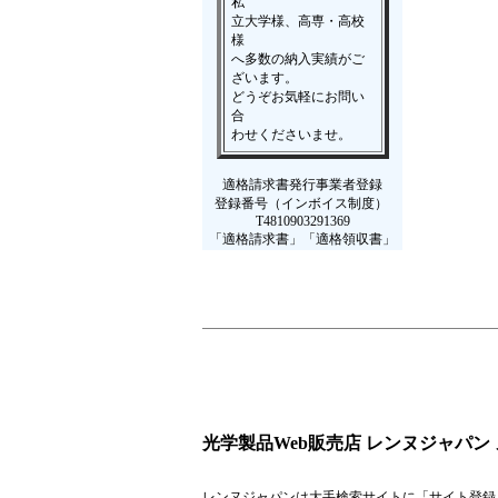
私
立大学様、高専・高校
様
へ多数の納入実績がご
ざいます。
どうぞお気軽にお問い
合
わせくださいませ。
適格請求書発行事業者登録
登録番号（インボイス制度）
T4810903291369
「適格請求書」「適格領収書」
光学製品Web販売店 レンヌジャパン
レンヌジャパンは大手検索サイトに「
サイト登録