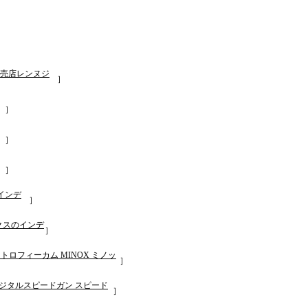
］
販売店レンヌジ
］
］
］
］
インデ
］
ノクスのインデ
］
 トロフィーカム MINOX ミノッ
］
型デジタルスピードガン スピード
］