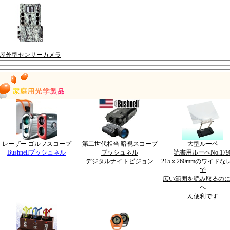
屋外型センサーカメラ
レーザー ゴルフスコープ
第二世代相当 暗視スコープ
大型ルーペ
Bushnellブッシュネル
ブッシュネル
読書用ルーペNo.179
デジタルナイトビジョン
215ｘ260mmのワイドな
で
広い範囲を読み取るの
へ
ん便利です