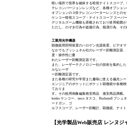
暗い場所で視界を確保する暗視ナイトスコープ、Bus
テレコンバージョンレンズなど、各種オプション
オプションの３倍テレコンバーターレンズとのセ
ケンコー暗視スコープ・ナイトスコープ スーパ
デジタルズーム機能も搭載されており使用範囲が
ただし、のぞき行為や盗撮行為、痴漢行為、その
工業用光学機器
顕微鏡用照明装置のハロゲン光源装置、ビデオマ
なかでもブッシュネル社のレーザー距離測定器、レ
度・操作性に優
れたレーザー距離測定器です。
また、レーザーテクノロジー社の技術を集約した
ルなレーザ
ー距離測定器です。
また各種の研究や学習また趣味に使える偏光シー
エンジニアのポケットにポケット顕微鏡や各種検
ておりま
す。その他用画像編集格安商品 激安商品満載。
kenko ケンコー、tasco タスコ、Bushune
ードガン、ゴ
ルフスコープ、レーザー距離計、顕微鏡、ナイト
【光学製品Web販売店 レンヌジ