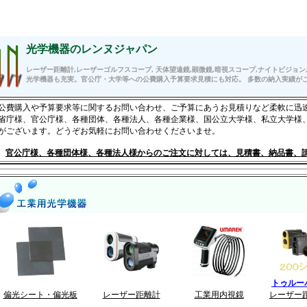
 レーザゴルフスコープ ピンシーカーツアーV5シフトスリムジョルトや屋外型センサーカメラ トロ
光学機器のレンヌジャパン
レーザー距離計,レーザーゴルフスコープ, 天体望遠鏡,顕微鏡,暗視スコープ,ナイトビジョン,
光学機器も充実。官公庁・大学等への公費購入予算要求見積にも対応。 多数の納入実績が
公費購入や予算要求等に関するお問い合わせ、ご予算にあうお見積りなど柔軟に迅
省庁様、官公庁様、各種団体、各種法人、各種企業様、国公立大学様、私立大学様
がございます。どうぞお気軽にお問い合わせくださいませ。
官公庁様、各種団体様、各種法人様からのご注文に対しては、見積書、納品書、
トゥルーパ
偏光シート・偏光板
レーザー距離計
工業用内視鏡
レーザー