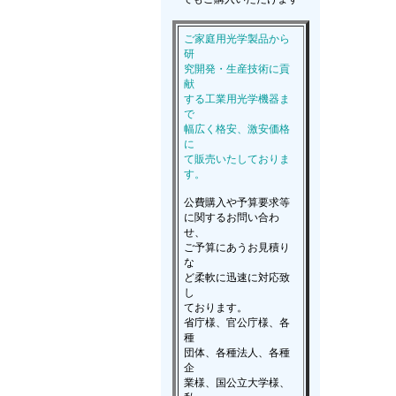
ご家庭用光学製品から
研
究開発・生産技術に貢
献
する工業用光学機器ま
で
幅広く格安、激安価格
に
て販売いたしておりま
す。
公費購入や予算要求等
に関するお問い合わ
せ、
ご予算にあうお見積り
な
ど柔軟に迅速に対応致
し
ております。
省庁様、官公庁様、各
種
団体、各種法人、各種
企
業様、国公立大学様、