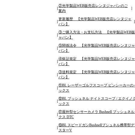
②光学製品WEB販売店レンヌジャパンのご
［
］
案内
更新履歴 【光学製品WEB販売店レンヌジャ
［
パン】
③ご購入方法・お支払方法 【光学製品WEB
［
ャパン】
⑤関係法令 【光学製品WEB販売店レンヌジャ
［
パン】
④保証規定 【光学製品WEB販売店レンヌジャ
［
パン】
③送料規定 【光学製品WEB販売店レンヌジャ
［
パン】
⑪BL レーザーゴルフスコープ ピンシーカーの
［
ックス
⑫BL ブッシュネル ナイトスコープ / エクイ
［
ックス
⑰屋外型センサーカメラ Bushnell ブッシュネル
［
クス DTC
⑬BL スピードガンBushnellブシュネル携帯
［
スターV