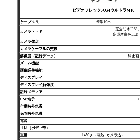
ビデオフレックスG4ウルトラM10
ケーブル長
標準10ｍ
完全防水IP68
カメラヘッド
高輝度白色LED
カメラ焦点
カメラケーブルの交換
解像度（記録データ）
静止画 6
ズーム機能
画像調整機能
ディスプレイ
ディスプレイ解像度
記録メディア
USB端子
作動時外気温
保管時外気温
電源
寸法（ボディ部）
重量
1450ｇ（電池･カメラ込）