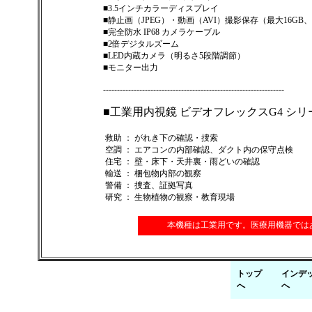
■3.5インチカラーディスプレイ
■静止画（JPEG）・動画（AVI）撮影保存（最大16GB
■完全防水 IP68 カメラケーブル
■2倍デジタルズーム
■LED内蔵カメラ（明るさ5段階調節）
■モニター出力
-----------------------------------------------------------------
■工業用内視鏡 ビデオフレックスG4 シ
救助 ： がれき下の確認・捜索
空調 ： エアコンの内部確認、ダクト内の保守点検
住宅 ： 壁・床下・天井裏・雨どいの確認
輸送 ： 梱包物内部の観察
警備 ： 捜査、証拠写真
研究 ： 生物植物の観察・教育現場
本機種は工業用です。医療用機器では
トップ
インデ
へ
へ