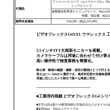
ファイバースコープ（カメラケーブル）10
トップクリップ
付属品
衝撃吸収型専用キャリングケース、MicroS
明書、保証書、純正
標準本体価格
￥96,000（税込\105,600)
ビデオフレックスG4XXL ウマレックス 
3.5インチTFT大画面モニターを搭載。
カメラケーブルは用途に合わせて付け替
高い操作性で検査業務を簡素化。
静止画・動画の確認・撮影・保存が親指ひとつで行え
長さは1.5～10mから選択でき、狭所対応型や先端角度
用途に応じたカメラ部分で様々な検査に対応。
--------------------------------------------
■工業用内視鏡 ビデオフレックスG4 シ
■文字の読み取りや配管内部の天地左右などがダイヤル
■直径9mm、10mカメラケーブル