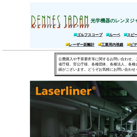
工業用内視鏡ビデオフレックスG4ウルトラM10 ビデオフレックスG4XXL 
光学機器のレンヌジ
ゴルフスコープ
ルーペ
スピ
レーザー距離計
工業用内視鏡
ビ
公費購入や予算要求等に関するお問い合わせ、
省庁様、官公庁様、各種団体、各種法人、各種
績がございます。どうぞお気軽にお問い合わせ